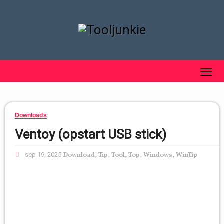
Downloads
Ventoy (opstart USB stick)
sep 19, 2025
Download
,
Tip
,
Tool
,
Top
,
Windows
,
WinTip