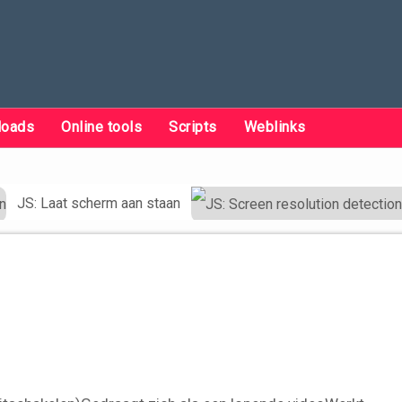
loads
Online tools
Scripts
Weblinks
JS: Laat scherm aan staan