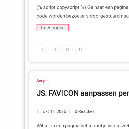
(% script:copyscript %) Ga naar een pagina (
code worden bezoekers doorgestuurd naar e
Lees meer
Scripts
JS: FAVICON aanpassen per
okt 12, 2025
0 Reacties
Wil je op één pagina het icoontje van je website aanpassen? Dat kan via onderstaande scripts: Voorbeeld: