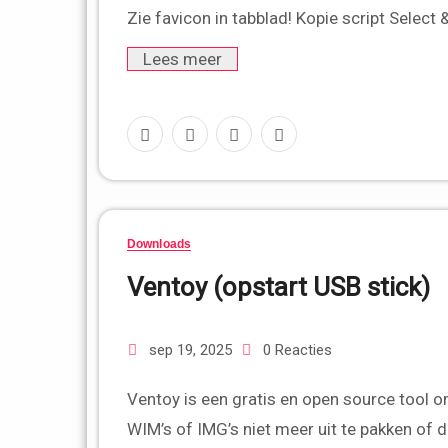
Zie favicon in tabblad! Kopie script Select
Lees meer
Downloads
Ventoy (opstart USB stick)
sep 19, 2025
0 Reacties
Ventoy is een gratis en open source tool om eenvoudig een bootbare USB-stick te maken.Je hoeft ISO’s,
WIM’s of IMG’s niet meer uit te pakken of 