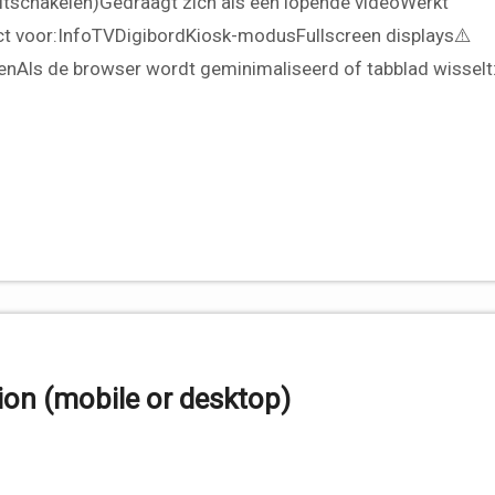
voor:InfoTVDigibordKiosk-modusFullscreen displays⚠️
venAls de browser wordt geminimaliseerd of tabblad wisselt:
ion (mobile or desktop)