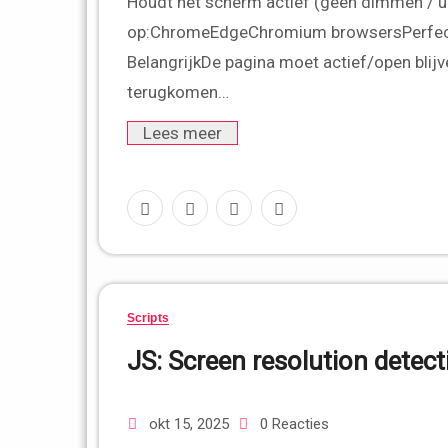
Houdt het scherm actief (geen dimmen / uitschakelen)Gedraagt zich als een lopende videoWerkt
op:ChromeEdgeChromium browsersPerfect 
BelangrijkDe pagina moet actief/open blij
terugkomen…
Lees meer
Scripts
JS: Screen resolution detect
okt 15, 2025
0 Reacties