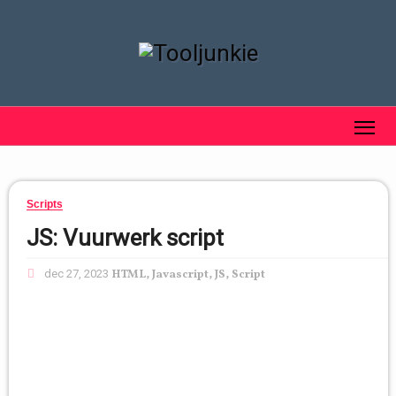
Scripts
JS: Vuurwerk script
dec 27, 2023
HTML
,
Javascript
,
JS
,
Script