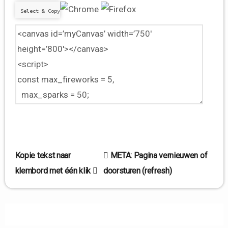
Select & Copy
Bericht
Kopie tekst naar
META: Pagina vernieuwen of
klembord met één klik
doorsturen (refresh)
navigatie