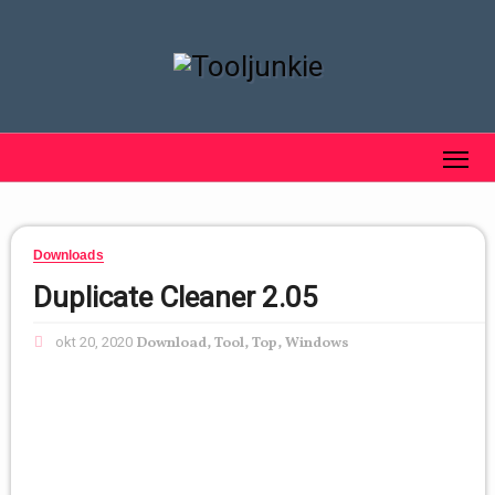
Downloads
Duplicate Cleaner 2.05
okt 20, 2020
Download
,
Tool
,
Top
,
Windows