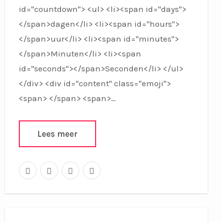
id="countdown"> <ul> <li><span id="days">
</span>dagen</li> <li><span id="hours">
</span>uur</li> <li><span id="minutes">
</span>Minuten</li> <li><span
id="seconds"></span>Seconden</li> </ul>
</div> <div id="content" class="emoji">
<span> </span> <span>…
Lees meer