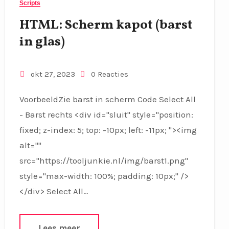
Scripts
HTML: Scherm kapot (barst
in glas)
okt 27, 2023
0 Reacties
VoorbeeldZie barst in scherm Code Select All
- Barst rechts <div id="sluit" style="position:
fixed; z-index: 5; top: -10px; left: -11px; "><img
alt=""
src="https://tooljunkie.nl/img/barst1.png"
style="max-width: 100%; padding: 10px;" />
</div> Select All…
Lees meer